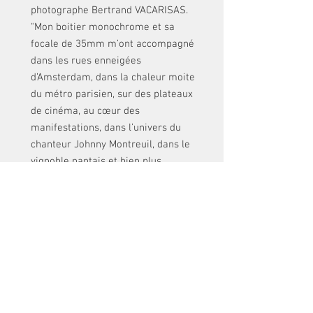
photographe Bertrand VACARISAS.
"Mon boitier monochrome et sa
focale de 35mm m’ont accompagné
dans les rues enneigées
d’Amsterdam, dans la chaleur moite
du métro parisien, sur des plateaux
de cinéma, au cœur des
manifestations, dans l’univers du
chanteur Johnny Montreuil, dans le
vignoble nantais et bien plus
encore… "
80 pages de photos en noir et blanc.